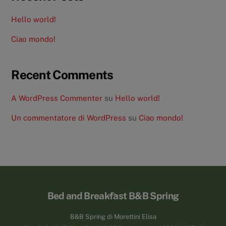
Hello world!
Ciao mondo!
Recent Comments
A WordPress Commenter
su
Hello world!
Un commentatore di WordPress
su
Ciao mondo!
Back
Bed and Breakfast B&B Spring
To
B&B Spring di Morettini Elisa
Top